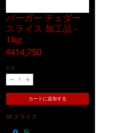
バーガー チェダー
スライス 加工品 -
1kg
価
₫414,750
格
数量
*
カートに追加する
84 スライス