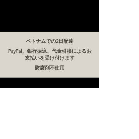
ベトナムでの2日配達
PayPal、銀行振込、代金引換によるお
支払いを受け付けます
防腐剤不使用
お問い合わせ
ザ・ミート・カンパニー ベトナム
電話:
086 5777 060
メッセージ：
メールアドレス:
hello@meat-co.net
労働時間