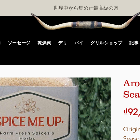
世界中から集めた最高級の肉
肉
ソーセージ
乾燥肉
デリ
パイ
グリルショップ
記事
Ar
Sea
₫92
Origi
Seaso