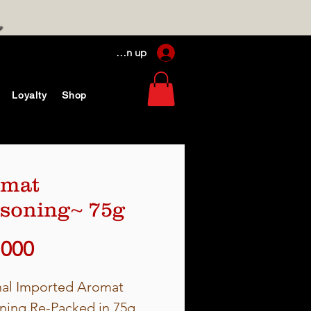
Log In / Sign up
Loyalty
Shop
omat
soning~ 75g
価
,000
格
nal Imported Aromat
ning Re-Packed in 75g