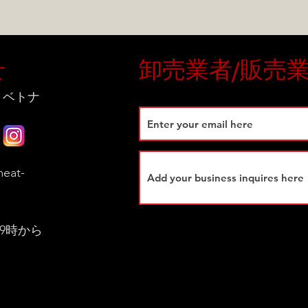
せ
卸売業者/販売
 ベトナ
eat-
9時から