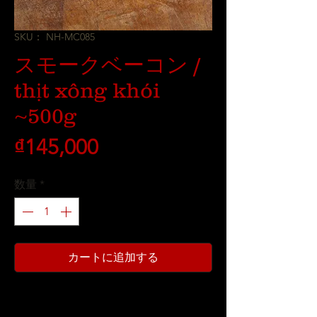
SKU： NH-MC085
スモークベーコン /
thịt xông khói
~500g
価
₫145,000
格
数量
*
カートに追加する