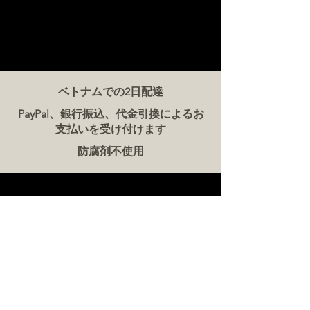
ベトナムでの2日配達
PayPal、銀行振込、代金引換によるお
支払いを受け付けます
防腐剤不使用
お問い合わせ
ザ・ミート・カンパニー ベトナム
電話:
086 5777 060
メッセージ：
メールアドレス:
hello@meat-co.net
労働時間