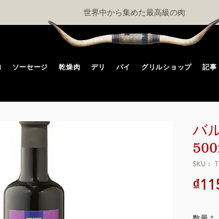
世界中から集めた最高級の肉
肉
ソーセージ
乾燥肉
デリ
パイ
グリルショップ
記事
バル
500
SKU： T
₫11
数量
*