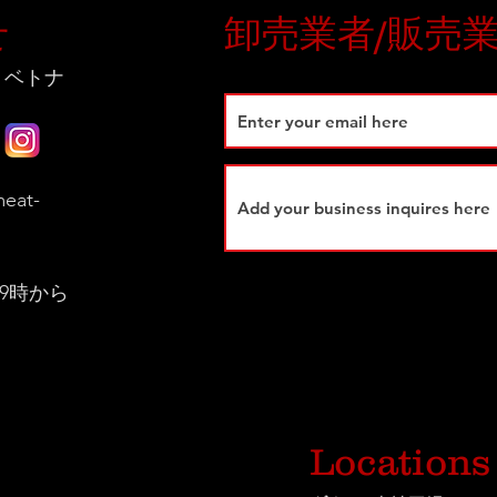
せ
卸売業者/販売
 ベトナ
eat-
9時から
Locations