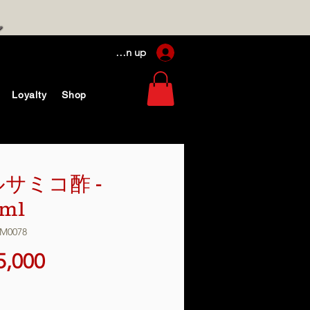
Log In / Sign up
Loyalty
Shop
サミコ酢 -
ml
M0078
価
5,000
格