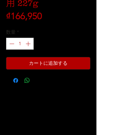
用 227g
価
₫166,950
格
数量
*
カートに追加する