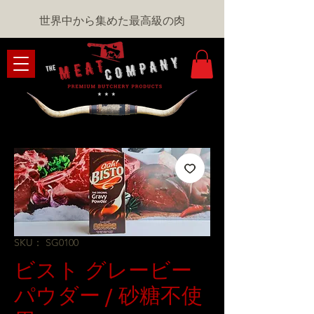
世界中から集めた最高級の肉
SKU： SG0100
ビスト グレービー
パウダー / 砂糖不使