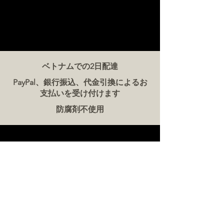
ベトナムでの2日配達
PayPal、銀行振込、代金引換によるお
支払いを受け付けます
防腐剤不使用
お問い合わせ
ザ・ミート・カンパニー ベトナム
電話:
086 5777 060
メッセージ：
メールアドレス:
hello@meat-co.net
労働時間