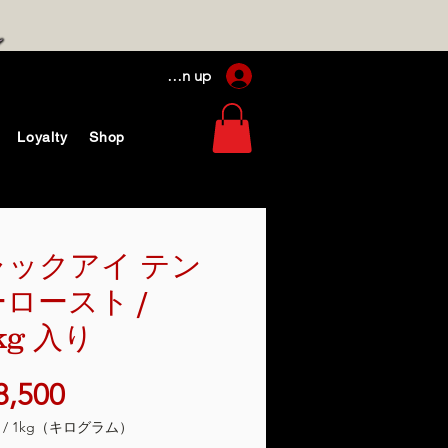
Log In / Sign up
Loyalty
Shop
ャックアイ テン
ロースト /
5kg 入り
価
8,500
格
/
1kg（キログラム）