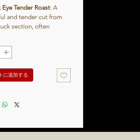
 Eye Tender Roast
: A
ful and tender cut from
uck section, often
ed to as the "poor man's
." Known for its rich
ng and beefy taste, this
is ideal for slow roasting
ising, resulting in a juicy,
トに追加する
in-your-mouth texture.
t for hearty meals and
l occasions.