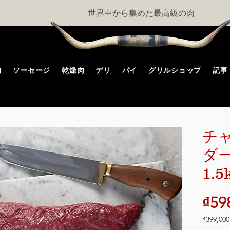
世界中から集めた最高級の肉
肉
ソーセージ
乾燥肉
デリ
パイ
グリルショップ
記事
チ
ダー
1.
₫59
₫399,000
1kg