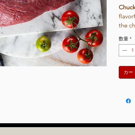
ご
Chuck
と
flavor
に
₫399,000
the ch
referr
数量
*
ribeye
marbli
roast 
or bra
カー
melt-
Perfec
specia