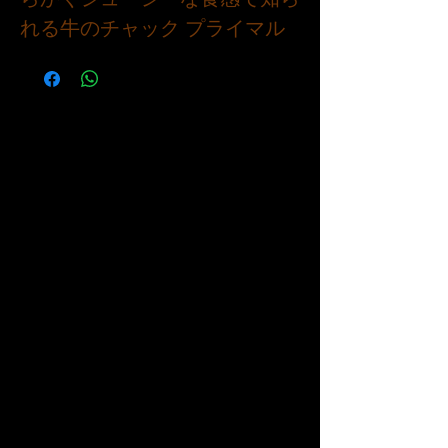
れる牛のチャック プライマル
の高級ステーキです。グリル、
焼き、フライパン焼きに最適な
この部位は、ご家庭で人気の部
位になること間違いなしです。
この部位の濃厚な風味と、驚く
ほどの汎用性をお楽しみくださ
い。最良の結果を得るには、内
部温度が華氏 135 ～ 140 度にな
るまで調理してください。今日
試して、チャック アイ テンダ
ーの美味しさを体験してくださ
い。