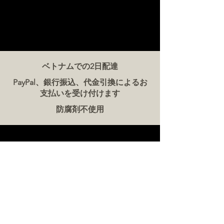
ベトナムでの2日配達
PayPal、銀行振込、代金引換によるお
支払いを受け付けます
防腐剤不使用
お問い合わせ
ザ・ミート・カンパニー ベトナム
電話:
086 5777 060
メッセージ：
メールアドレス:
hello@meat-co.net
労働時間