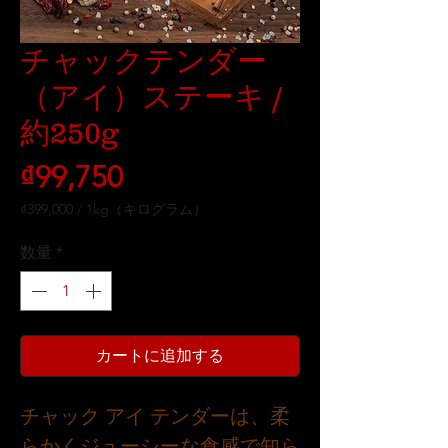
チャックテンダー
（アイ）ステーキ /
約250g
価
₫99,750
格
₫399,000
/
1kg（キログラム）
1kg
ご
数量
*
と
に
₫399,000
カートに追加する
チャック アイ テンダーは、柔
らかくジューシーな食感で知ら