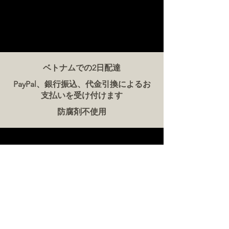
ベトナムでの2日配達
PayPal、銀行振込、代金引換によるお
支払いを受け付けます
防腐剤不使用
お問い合わせ
ザ・ミート・カンパニー ベトナム
電話:
086 5777 060
メッセージ：
メールアドレス:
hello@meat-co.net
労働時間