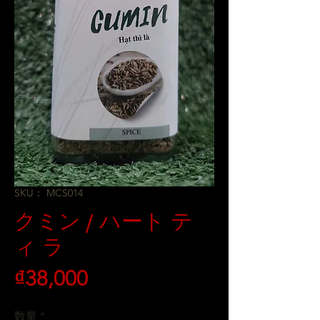
SKU： MCS014
クミン / ハート テ
ィ ラ
価
₫38,000
格
数量
*