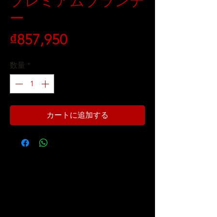
プレミアムブランデ
ー
価
₫857,950
格
数量
*
カートに追加する