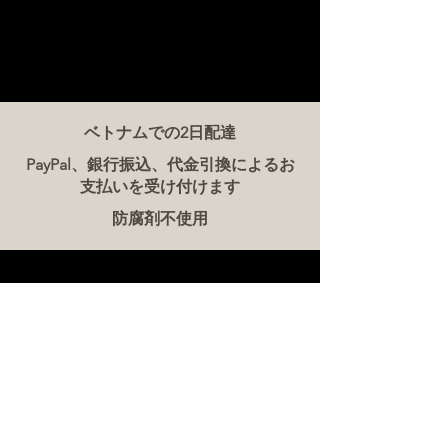
ベトナムでの2日配達
PayPal、銀行振込、代金引換によるお
支払いを受け付けます
防腐剤不使用
お問い合わせ
ザ・ミート・カンパニー ベトナム
電話:
086 5777 060
メッセージ：
メールアドレス:
hello@meat-co.net
労働時間