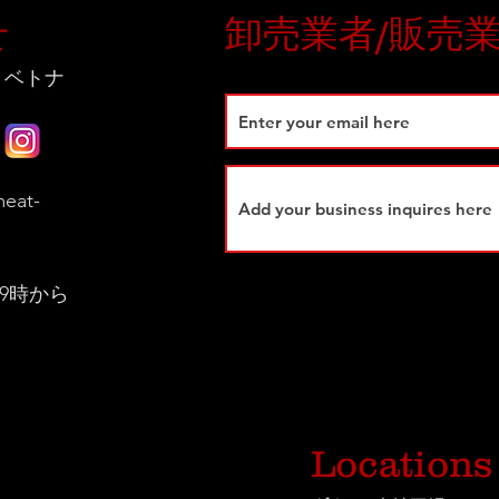
せ
卸売業者/販売
 ベトナ
eat-
9時から
Locations