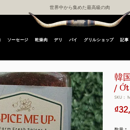
世界中から集めた最高級の肉
肉
ソーセージ
乾燥肉
デリ
パイ
グリルショップ
記事
韓
/ Ớ
SKU： M
₫32
数量
*