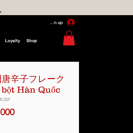
Log In / Sign up
Loyalty
Shop
国唐辛子フレーク
t bột Hàn Quốc
CS07
価
,000
格