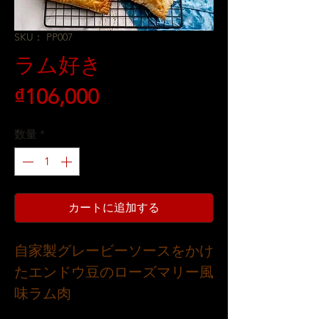
SKU： PP007
ラム好き
価
₫106,000
格
数量
*
カートに追加する
自家製グレービーソースをかけ
たエンドウ豆のローズマリー風
味ラム肉