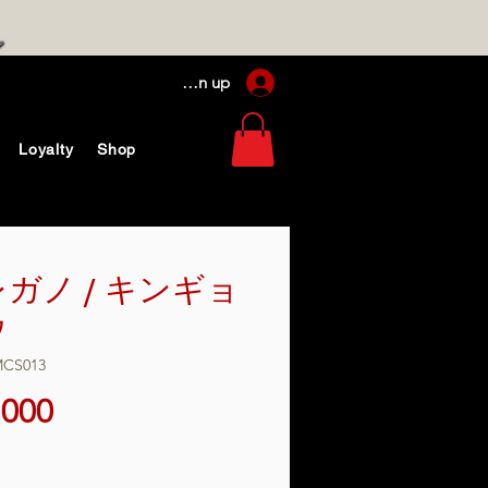
Log In / Sign up
Loyalty
Shop
ガノ / キンギョ
ウ
CS013
価
,000
格