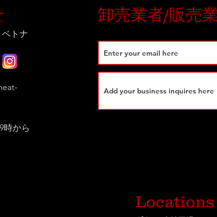
せ
卸売業者/販売
 ベトナ
eat-
9時から
Locations