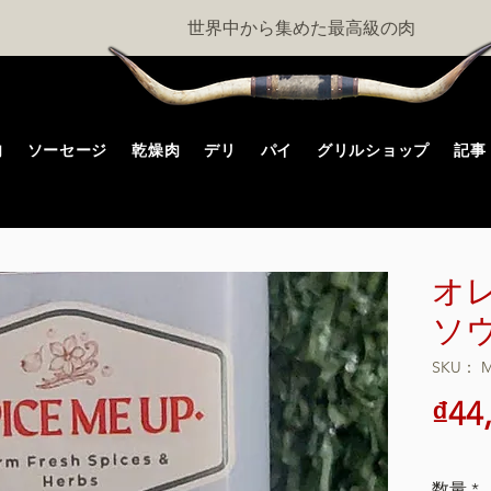
世界中から集めた最高級の肉
肉
ソーセージ
乾燥肉
デリ
パイ
グリルショップ
記事
オレ
ソ
SKU： M
₫44
数量
*