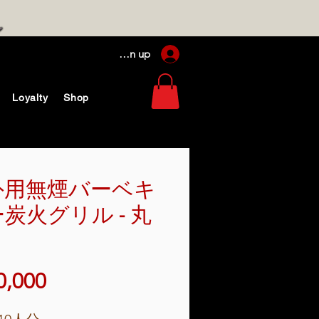
Log In / Sign up
Loyalty
Shop
外用無煙バーベキ
炭火グリル - 丸
価
0,000
格