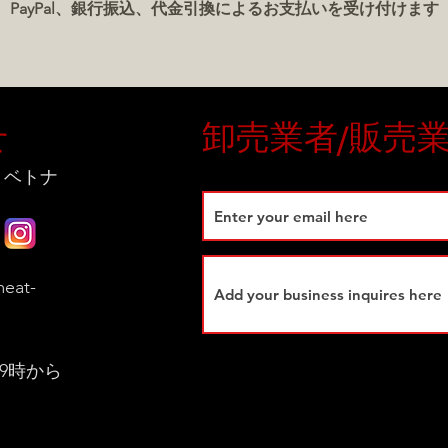
ベ
PayPal、銀行振込、代金引換によるお支払いを受け付けます
せ
卸売業者/販売
 ベトナ
eat-
9時から