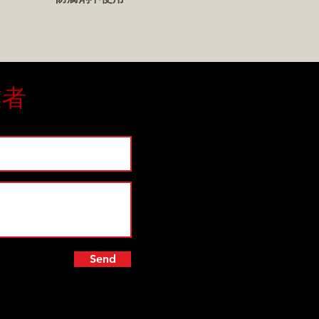
トナム製
業者
Send