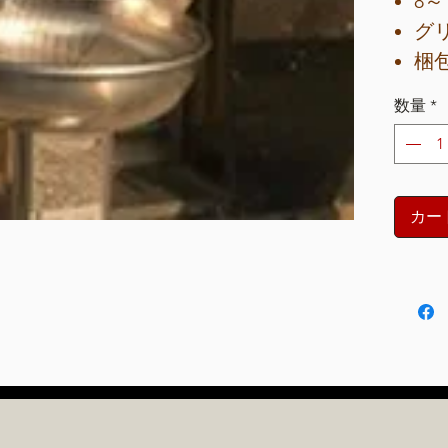
8～
グリ
梱包寸
組み
数量
*
直径
重量
3
製
カー
本体
の
木
ッ
耐
ダ
色: