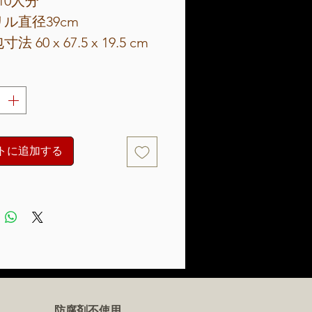
10人分
ル直径39cm
法 60 x 67.5 x 19.5 cm
立て寸法 高さ84cm、底
59cm
 8kg
04グレードのステンレス鋼
トに追加する
は304または403グレード
ステンレス鋼製
製ハンドル付きクロームメ
キスチール製グリルトレイ
熱エナメル鋼製の石炭ホル
ー
 ホワイト
防腐剤不使用