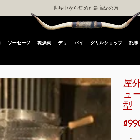
世界中から集めた最高級の肉
肉
ソーセージ
乾燥肉
デリ
パイ
グリルショップ
記事
屋
ュー
型
₫99