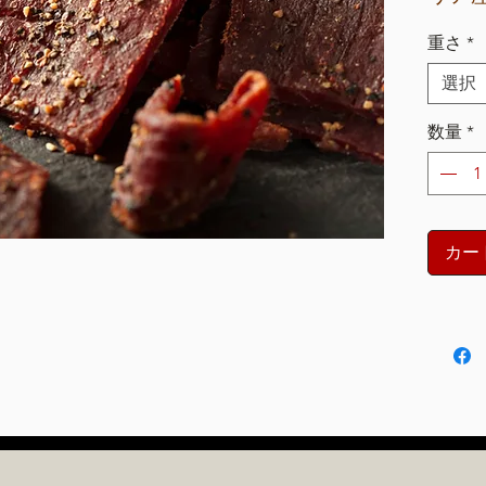
重さ
*
選択
数量
*
カー