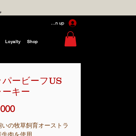
Log In / Sign up
Loyalty
Shop
ッパービーフUS
ャーキー
価
,000
格
飼いの牧草飼育オーストラ
産牛肉を使用