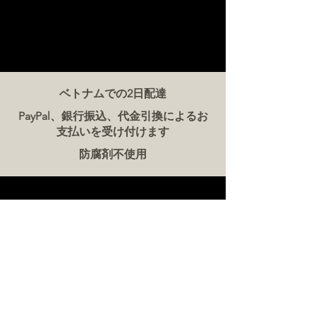
ベトナムでの2日配達
PayPal、銀行振込、代金引換によるお
支払いを受け付けます
防腐剤不使用
お問い合わせ
ザ・ミート・カンパニー ベトナム
電話:
086 5777 060
メッセージ：
メールアドレス:
hello@meat-co.net
労働時間