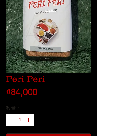
Peri Peri
価
₫84,000
格
数量
*