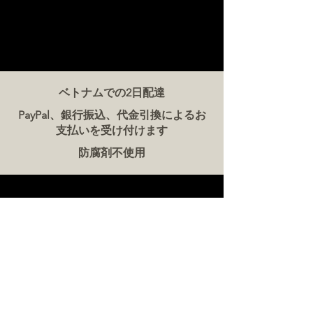
ベトナムでの2日配達
PayPal、銀行振込、代金引換によるお
支払いを受け付けます
防腐剤不使用
お問い合わせ
ザ・ミート・カンパニー ベトナム
電話:
086 5777 060
メッセージ：
メールアドレス:
hello@meat-co.net
労働時間