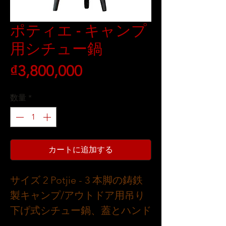
ポティエ - キャンプ
用シチュー鍋
価
₫3,800,000
格
数量
*
カートに追加する
サイズ 2 Potjie - 3 本脚の鋳鉄
製キャンプ/アウトドア用吊り
下げ式シチュー鍋、蓋とハンド
ル付き