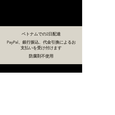
ベトナムでの2日配達
PayPal、銀行振込、代金引換によるお
支払いを受け付けます
防腐剤不使用
お問い合わせ
ザ・ミート・カンパニー ベトナム
電話:
086 5777 060
メッセージ：
メールアドレス:
hello@meat-co.net
労働時間