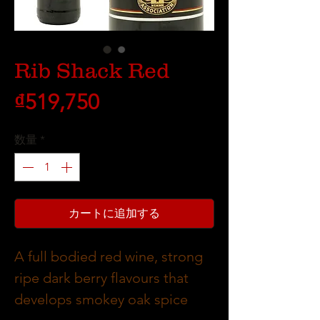
Rib Shack Red
価
₫519,750
格
数量
*
カートに追加する
A full bodied red wine, strong
ripe dark berry flavours that
develops smokey oak spice