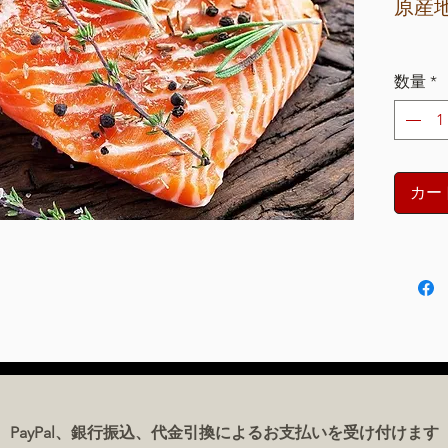
ご
原産地
と
に
₫771,748
数量
*
カー
PayPal、銀行振込、代金引換によるお支払いを受け付けます