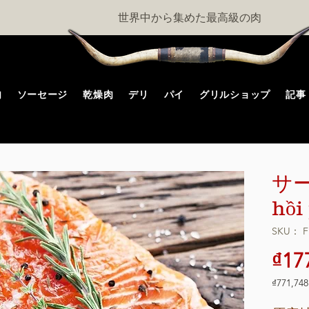
世界中から集めた最高級の肉
肉
ソーセージ
乾燥肉
デリ
パイ
グリルショップ
記事
サー
hồi
SKU： F
₫17
₫771,748
1kg