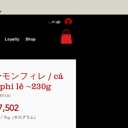
Log In / Sign up
Loyalty
Shop
モンフィレ / cá
 phi lê ~230g
RF430
価
7,502
格
/
1kg（キログラム）