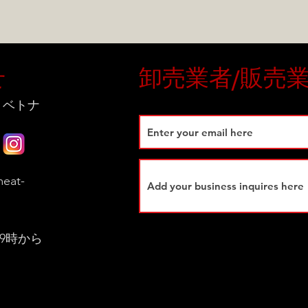
せ
卸売業者/販売
 ベトナ
eat-
9時から