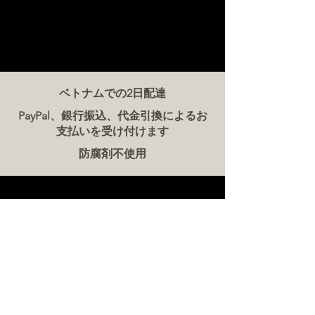
ベトナムでの2日配達
PayPal、銀行振込、代金引換によるお
支払いを受け付けます
防腐剤不使用
お問い合わせ
ザ・ミート・カンパニー ベトナム
電話:
086 5777 060
メッセージ：
メールアドレス:
hello@meat-co.net
労働時間