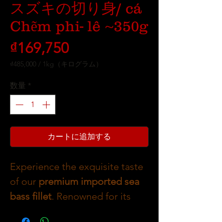
スズキの切り身/ cá
Chẽm phi- lê ~350g
価
₫169,750
格
₫485,000
/
1kg（キログラム）
1kg
ご
数量
*
と
に
₫485,000
カートに追加する
Experience the exquisite taste
of our
premium imported sea
bass fillet
. Renowned for its
tender texture and rich flavor,