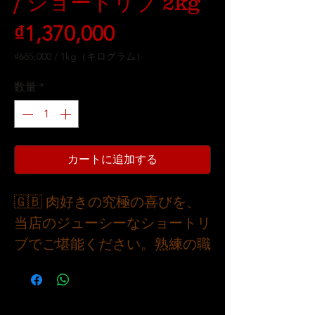
/ ショートリブ 2kg
価
₫1,370,000
格
₫685,000
/
1kg（キログラム）
1kg
ご
数量
*
と
に
₫685,000
カートに追加する
🇬🇧 肉好きの究極の喜びを、
当店のジューシーなショートリ
ブでご堪能ください。熟練の職
人が手作業でカットし、完璧に
霜降りにしたこれらのリブは、
食欲をそそる柔らかく風味豊か