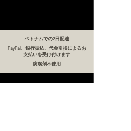
ベトナムでの2日配達
PayPal、銀行振込、代金引換によるお
支払いを受け付けます
防腐剤不使用
お問い合わせ
ザ・ミート・カンパニー ベトナム
電話:
086 5777 060
メッセージ：
メールアドレス:
hello@meat-co.net
労働時間