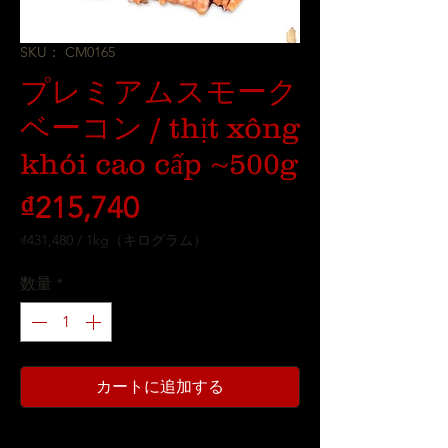
SKU： CM0165
プレミアムスモーク
ベーコン / thịt xông
khói cao cấp ~500g
価
₫215,740
格
₫431,480
/
1kg（キログラム）
1kg
ご
数量
*
と
に
₫431,480
カートに追加する