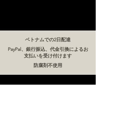
ベトナムでの2日配達
PayPal、銀行振込、代金引換によるお
支払いを受け付けます
防腐剤不使用
お問い合わせ
ザ・ミート・カンパニー ベトナム
電話:
086 5777 060
メッセージ：
メールアドレス:
hello@meat-co.net
労働時間