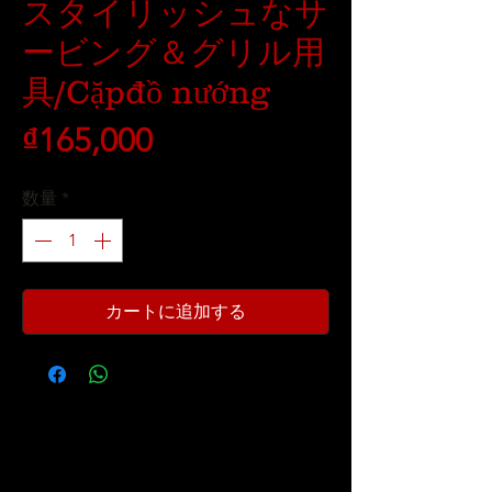
スタイリッシュなサ
ービング＆グリル用
具/Cặpđồ nướng
価
₫165,000
格
数量
*
カートに追加する