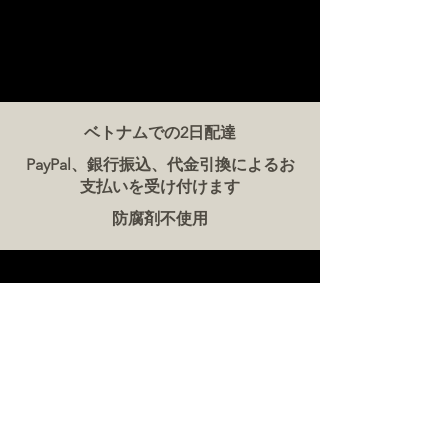
ベトナムでの2日配達
PayPal、銀行振込、代金引換によるお
支払いを受け付けます
防腐剤不使用
お問い合わせ
ザ・ミート・カンパニー ベトナム
電話:
086 5777 060
メッセージ：
メールアドレス:
hello@meat-co.net
労働時間