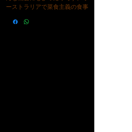
ーストラリアで菜食主義の食事
で育てられた放し飼いの鳥で
す。重さは 3kg または 8kg
で、4 人グループや家族や友人
の大きな集まりに最適です。ロ
ーストでもスロークックでも、
ジューシーで肉質が豊かで美し
い黄金色の皮を持つ七面鳥はど
んな食事にも独特の風味を加
え、きっと大勢の人に喜ばれる
ことでしょう。
🇻🇳 今後、新しい製品やサー
ビスが発表される予定です。何
をするにも、まずは自分のペー
スでやることが大切です。 3kg