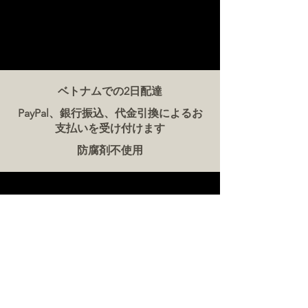
ベトナムでの2日配達
PayPal、銀行振込、代金引換によるお
支払いを受け付けます
防腐剤不使用
お問い合わせ
ザ・ミート・カンパニー ベトナム
電話:
086 5777 060
メッセージ：
メールアドレス:
hello@meat-co.net
労働時間