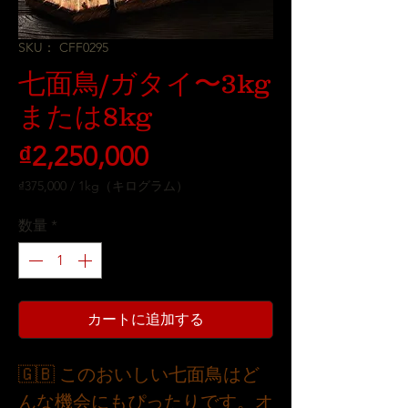
SKU： CFF0295
七面鳥/ガタイ〜3kg
または8kg
価
₫2,250,000
格
₫375,000
/
1kg（キログラム）
1kg
ご
数量
*
と
に
₫375,000
カートに追加する
🇬🇧 このおいしい七面鳥はど
んな機会にもぴったりです。オ