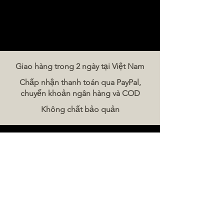
Giao hàng trong 2 ngày tại Việt Nam
Chấp nhận thanh toán qua PayPal,
chuyển khoản ngân hàng và COD
Không chất bảo quản
Liên hệ chúng tôi
The Meat Company Việt Nam
Điện thoại:
086 5777 060
Tin nhắn:
Email:
hello@meat-co.net
Giờ làm việc