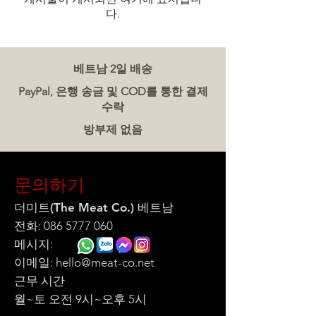
다.
베트남 2일 배송
PayPal, 은행 송금 및 COD를 통한 결제
수락
방부제 없음
문의하기
더미트(The Meat Co.) 베트남
전화:
086 5777 060
메시지:
이메일:
hello@meat-co.net
근무 시간
월~토 오전 9시~오후 5시