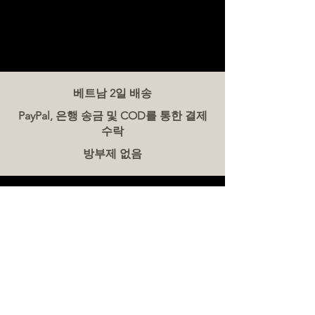
베트남 2일 배송
PayPal, 은행 송금 및 COD를 통한 결제
수락
방부제 없음
문의하기
더미트(The Meat Co.) 베트남
전화:
086 5777 060
메시지:
이메일:
hello@meat-co.net
근무 시간