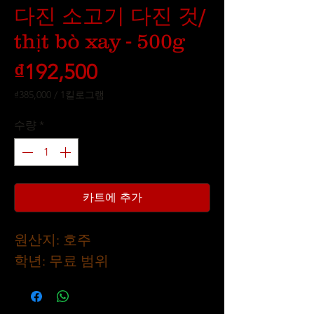
다진 소고기 다진 것/
thịt bò xay - 500g
가
₫192,500
격
₫385,000
/
1킬로그램
1
킬
수량
*
로
그
램
당
₫385,000
카트에 추가
원산지: 호주
학년: 무료 범위