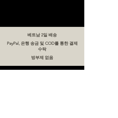
베트남 2일 배송
PayPal, 은행 송금 및 COD를 통한 결제
수락
방부제 없음
문의하기
더미트(The Meat Co.) 베트남
전화:
086 5777 060
메시지:
이메일:
hello@meat-co.net
근무 시간