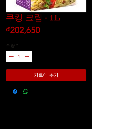
쿠킹 크림 - 1L
가
₫202,650
격
수량
*
카트에 추가