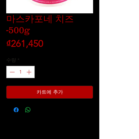
마스카포네 치즈
-500g
가
₫261,450
격
수량
*
카트에 추가