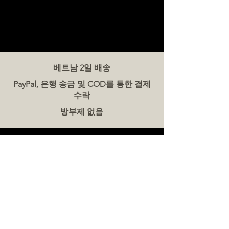
베트남 2일 배송
PayPal, 은행 송금 및 COD를 통한 결제
수락
방부제 없음
문의하기
더미트(The Meat Co.) 베트남
전화:
086 5777 060
메시지:
이메일:
hello@meat-co.net
근무 시간