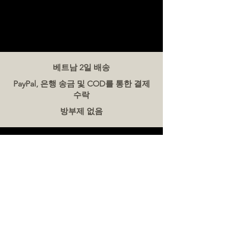
베트남 2일 배송
PayPal, 은행 송금 및 COD를 통한 결제
수락
방부제 없음
문의하기
더미트(The Meat Co.) 베트남
전화:
086 5777 060
메시지:
이메일:
hello@meat-co.net
근무 시간