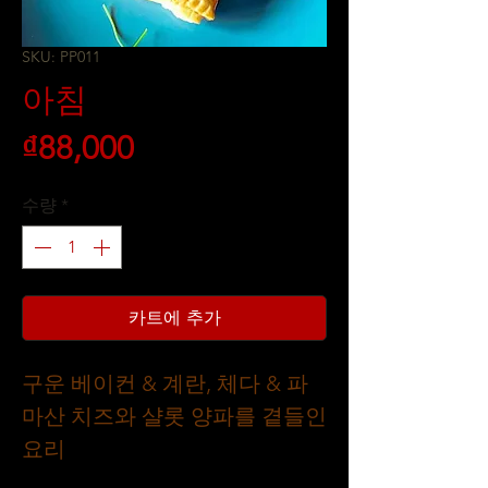
SKU: PP011
아침
가
₫88,000
격
수량
*
카트에 추가
구운 베이컨 & 계란, 체다 & 파
마산 치즈와 샬롯 양파를 곁들인
요리