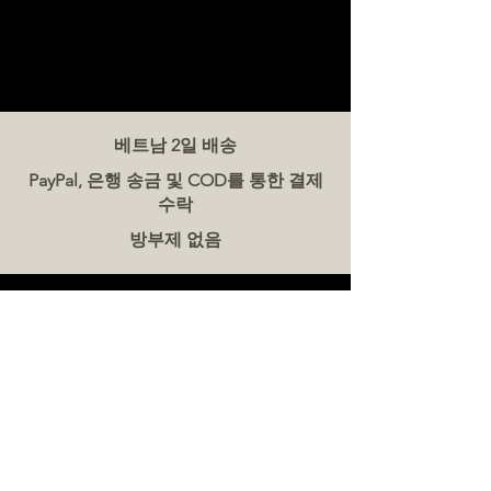
베트남 2일 배송
PayPal, 은행 송금 및 COD를 통한 결제
수락
방부제 없음
문의하기
더미트(The Meat Co.) 베트남
전화:
086 5777 060
메시지:
이메일:
hello@meat-co.net
근무 시간