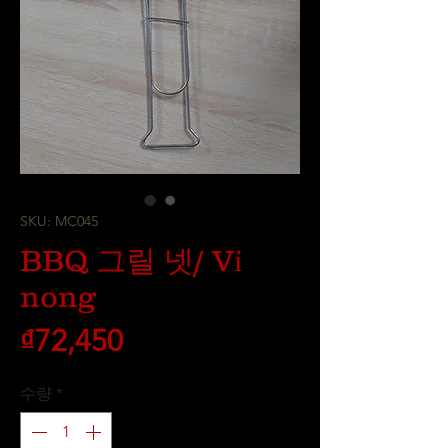
SKU: MC045
BBQ 그릴 넷/ Vỉ
nong
가
₫72,450
격
수량
*