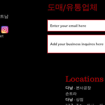
도매/유통업체
 베트남
et
시
Locations
다낭
- 본사공장
손트라
다낭
- 상점