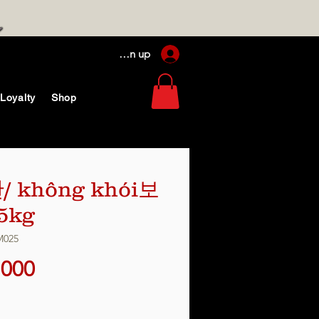
Log In / Sign up
Loyalty
Shop
/ không khói보
5kg
M025
가
,000
격