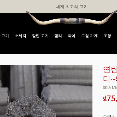
세계 최고의 고기
고기
소세지
말린 고기
델리
파이
그릴 가게
조항
연탄
다~
SKU: M
₫75
수량
*