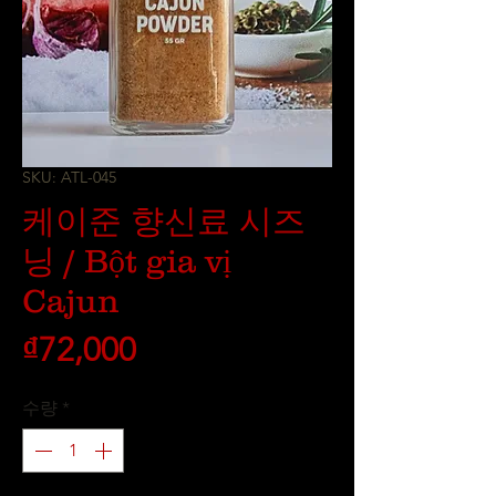
SKU: ATL-045
케이준 향신료 시즈
닝 / Bột gia vị
Cajun
가
₫72,000
격
수량
*