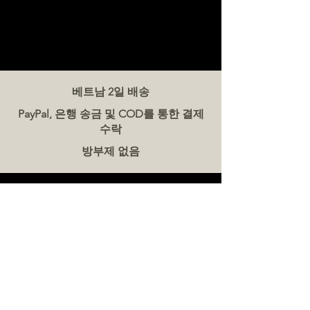
베트남 2일 배송
PayPal, 은행 송금 및 COD를 통한 결제
수락
방부제 없음
문의하기
더미트(The Meat Co.) 베트남
전화:
086 5777 060
메시지:
이메일:
hello@meat-co.net
근무 시간