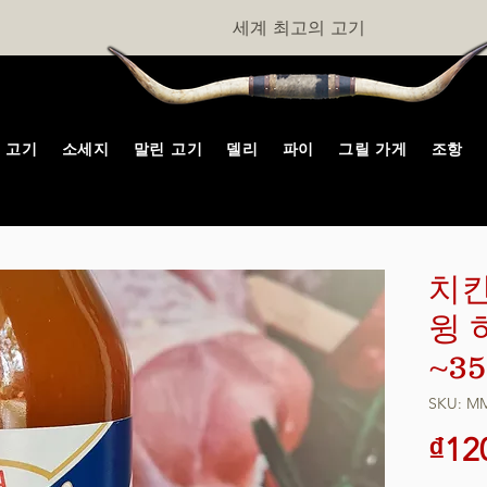
세계 최고의 고기
고기
소세지
말린 고기
델리
파이
그릴 가게
조항
치킨
윙 
~3
SKU: M
₫12