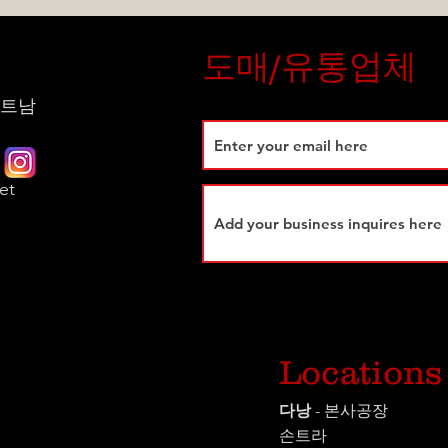
도매/유통업체
 베트남
et
시
Locations
다낭
- 본사공장
손트라