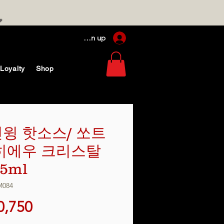
Log In / Sign up
Loyalty
Shop
윙 핫소스/ 쏘트
히에우 크리스탈
55ml
M084
가
0,750