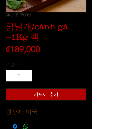
SKU: BPP0083
닭날개/cánh gà
~1Kg 팩
가
₫189,000
격
수량
*
카트에 추가
원산지: 미국