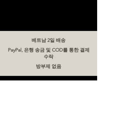
베트남 2일 배송
PayPal, 은행 송금 및 COD를 통한 결제
수락
방부제 없음
문의하기
더미트(The Meat Co.) 베트남
전화:
086 5777 060
메시지:
이메일:
hello@meat-co.net
근무 시간