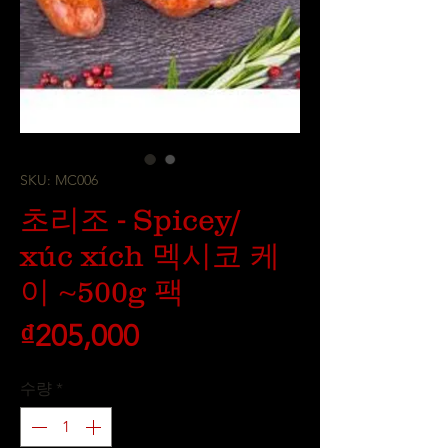
SKU: MC006
초리조 - Spicey/
xúc xích 멕시코 케
이 ~500g 팩
가
₫205,000
격
수량
*