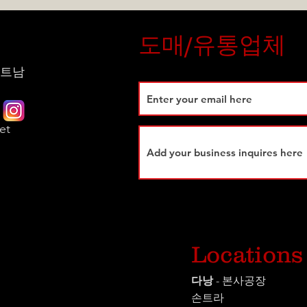
도매/유통업체
 베트남
et
시
Locations
다낭
- 본사공장
손트라