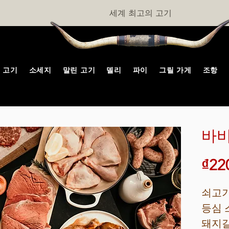
세계 최고의 고기
고기
소세지
말린 고기
델리
파이
그릴 가게
조항
바비
₫22
쇠고기
등심 
돼지