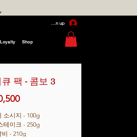
Log In / Sign up
Loyalty
Shop
큐 팩 - 콤보 3
가
0,500
격
 소시지
- 100g
스테이크
- 250g
갈비
- 210g