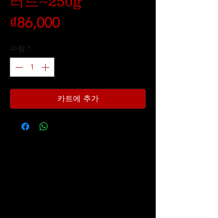
러드~250g
가
₫86,000
격
수량
*
카트에 추가