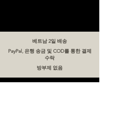
베트남 2일 배송
PayPal, 은행 송금 및 COD를 통한 결제
수락
방부제 없음
문의하기
더미트(The Meat Co.) 베트남
전화:
086 5777 060
메시지:
이메일:
hello@meat-co.net
근무 시간