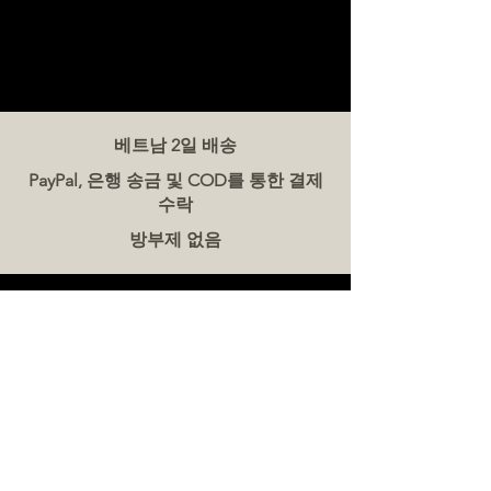
베트남 2일 배송
PayPal, 은행 송금 및 COD를 통한 결제
수락
방부제 없음
문의하기
더미트(The Meat Co.) 베트남
전화:
086 5777 060
메시지:
이메일:
hello@meat-co.net
근무 시간