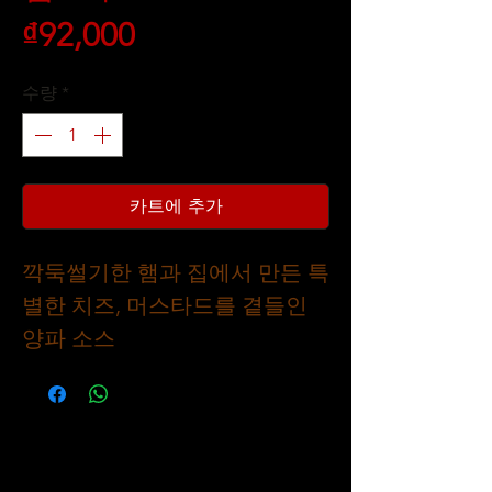
가
₫92,000
격
수량
*
카트에 추가
깍둑썰기한 햄과 집에서 만든 특
별한 치즈, 머스타드를 곁들인
양파 소스