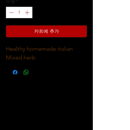
수량
*
카트에 추가
Healthy homemade italian
Mixed herb