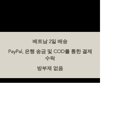
베트남 2일 배송
PayPal, 은행 송금 및 COD를 통한 결제
수락
방부제 없음
문의하기
더미트(The Meat Co.) 베트남
전화:
086 5777 060
메시지:
이메일:
hello@meat-co.net
근무 시간