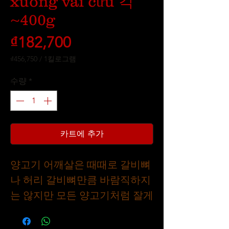
xuong vai cừu 각
~400g
가
₫182,700
격
₫456,750
/
1킬로그램
1
킬
수량
*
로
그
램
당
₫456,750
카트에 추가
양고기 어깨살은 때때로 갈비뼈
나 허리 갈비뼈만큼 바람직하지
는 않지만 모든 양고기처럼 잘게
자르고 부드럽습니다. 양고기 어
깨살은 조림 등 습열로 조리할