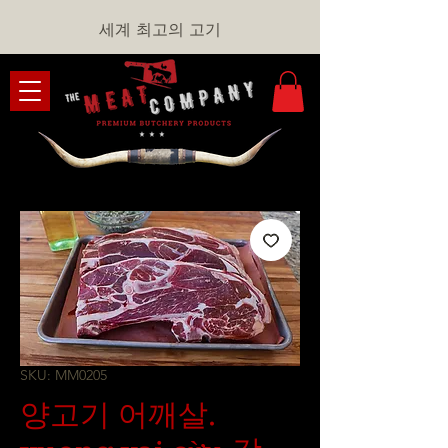
세계 최고의 고기
SKU: MM0205
양고기 어깨살.