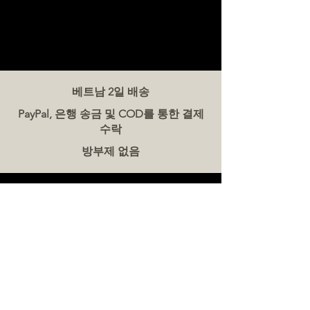
베트남 2일 배송
PayPal, 은행 송금 및 COD를 통한 결제
수락
방부제 없음
문의하기
더미트(The Meat Co.) 베트남
전화:
086 5777 060
메시지:
이메일:
hello@meat-co.net
근무 시간