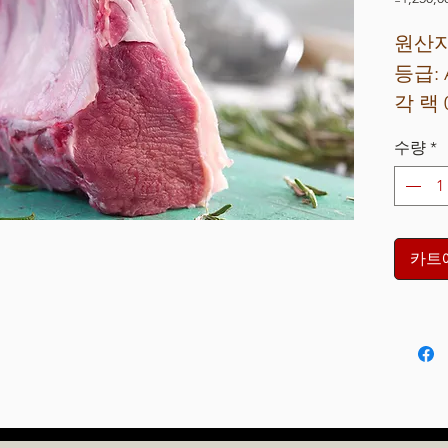
1
킬
원산지
로
등급: 
그
램
각 랙 0
당
₫1,250,0
수량
*
카트