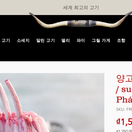
세계 최고의 고기
고기
소세지
말린 고기
델리
파이
그릴 가게
조항
양고
/ s
Phá
SKU: F
₫1,
₫1,250,0