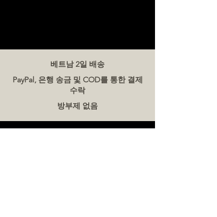
베트남 2일 배송
PayPal, 은행 송금 및 COD를 통한 결제
수락
방부제 없음
문의하기
더미트(The Meat Co.) 베트남
전화:
086 5777 060
메시지:
이메일:
hello@meat-co.net
근무 시간