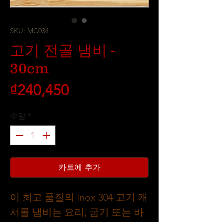
SKU: MC034
고기 전골 냄비 -
30cm
가
₫240,450
격
수량
*
카트에 추가
이 최고 품질의 Inox 304 고기 캐
서롤 냄비는 요리, 굽기 또는 바