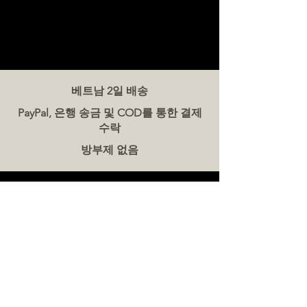
베트남 2일 배송
PayPal, 은행 송금 및 COD를 통한 결제
수락
방부제 없음
문의하기
더미트(The Meat Co.) 베트남
전화:
086 5777 060
메시지:
이메일:
hello@meat-co.net
근무 시간