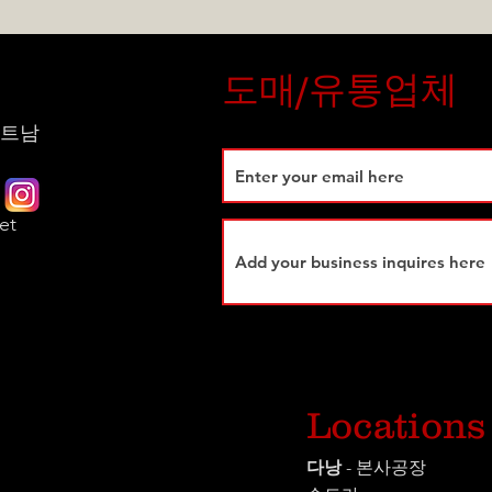
도매/유통업체
 베트남
et
시
Locations
다낭
- 본사공장