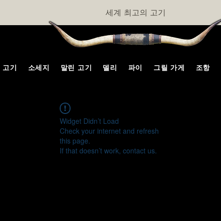
세계 최고의 고기
고기
소세지
말린 고기
델리
파이
그릴 가게
조항
Widget Didn’t Load
Check your internet and refresh
this page.
If that doesn’t work, contact us.