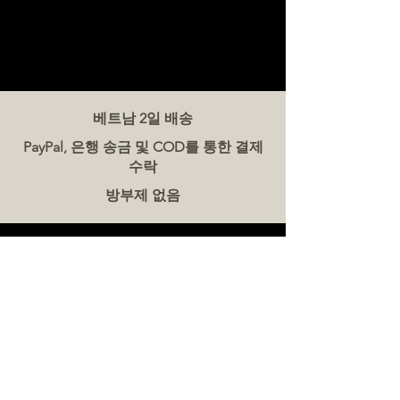
베트남 2일 배송
PayPal, 은행 송금 및 COD를 통한 결제
수락
방부제 없음
문의하기
더미트(The Meat Co.) 베트남
전화:
086 5777 060
메시지:
이메일:
hello@meat-co.net
근무 시간