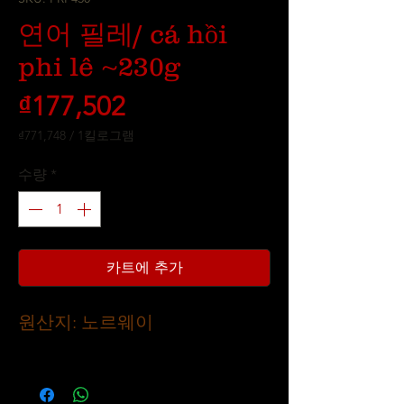
연어 필레/ cá hồi
phi lê ~230g
가
₫177,502
격
₫771,748
/
1킬로그램
1
킬
수량
*
로
그
램
당
₫771,748
카트에 추가
원산지: 노르웨이