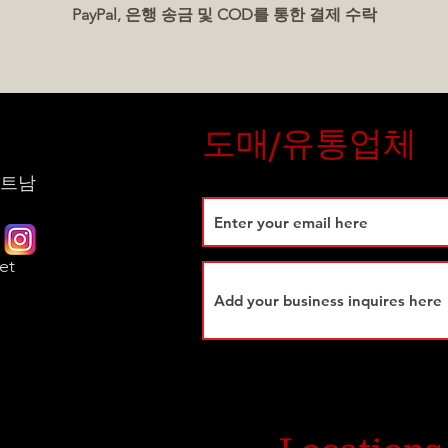
pan
PayPal, 은행 송금 및 COD를 통한 결제 수락
Nut
pro
and
Elevat
도매/유통업체
luxuri
 베트남
for g
every
et
시