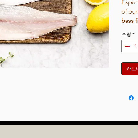
킬
Experi
로
of ou
그
램
bass fi
당
tender
₫485,000
수량
*
this hi
carefu
proces
freshn
카트
Ori
fro
sup
Flav
butt
swe
Per