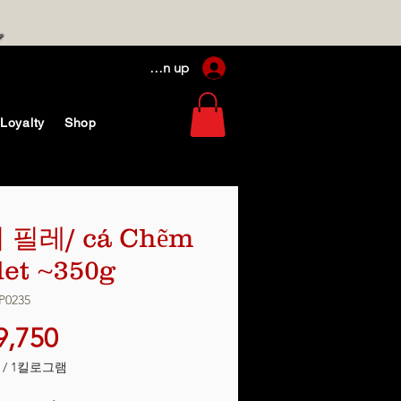
Log In / Sign up
Loyalty
Shop
 필레/ cá Chẽm
let ~350g
P0235
가
9,750
격
/
1킬로그램