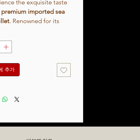
ence the exquisite taste
r
premium imported sea
llet
. Renowned for its
 texture and rich flavor,
gh-quality fillet is
lly sourced and
sed to maintain its
ess and natural taste.
에 추가
gin
: Sustainably sourced
m trusted international
pliers.
or Profile
: Delicate and
ery with a hint of
etness.
fect For
: Grilling, baking,