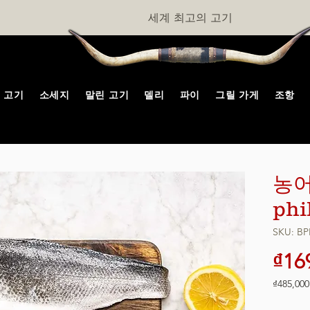
세계 최고의 고기
고기
소세지
말린 고기
델리
파이
그릴 가게
조항
농어
phi
SKU: BP
₫16
₫485,000
1