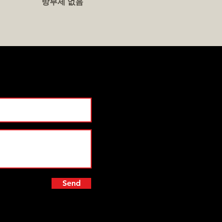
방부제 없음
-searing, or steaming.
ritional Benefits
: High in
tein, omega-3 fatty acids,
 essential nutrients.
e your meals with this
ous seafood choice. Ideal
ourmet dishes or healthy
day dining.
Send