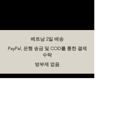
베트남 2일 배송
PayPal, 은행 송금 및 COD를 통한 결제
수락
방부제 없음
문의하기
더미트(The Meat Co.) 베트남
전화:
086 5777 060
메시지:
이메일:
hello@meat-co.net
근무 시간