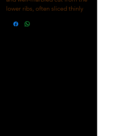
lower ribs, often sliced thinly
for ease of cooking. Known for
its rich beefiness, it’s ideal for
grilling, stir-frying, or braising.
This cut is commonly used in
dishes like Korean BBQ, fajitas,
or stews, where the marbling
enhances the flavor and
tenderness when cooked.