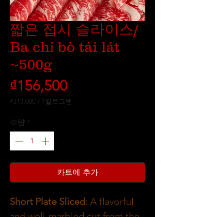
짧은 접시 슬라이스/
Ba chỉ bò tái lát
~500g
가
₫156,500
격
₫313,000
/
1킬로그램
1
킬
수량
*
로
그
램
당
₫313,000
카트에 추가
Short Plate Sliced
: A flavorful
and well-marbled cut from the