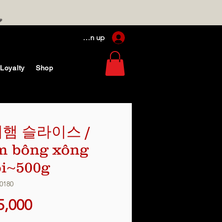
Log In / Sign up
Loyalty
Shop
햄 슬라이스 /
 bông xông
i~500g
0180
가
5,000