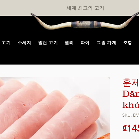
세계 최고의 고기
고기
소세지
말린 고기
델리
파이
그릴 가게
조항
훈제
Dăm
khó
SKU: DV
₫14