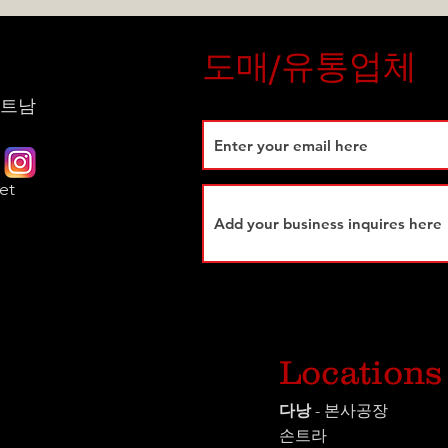
도매/유통업체
 베트남
et
시
Locations
다낭
- 본사공장
손트라