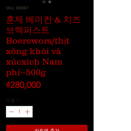
SKU: BM007
훈제 베이컨 & 치즈
브렉퍼스트
Boerewors/thịt
xông khói và
xúcxích Nam
phi~500g
가
₫280,000
격
수량
*
카트에 추가