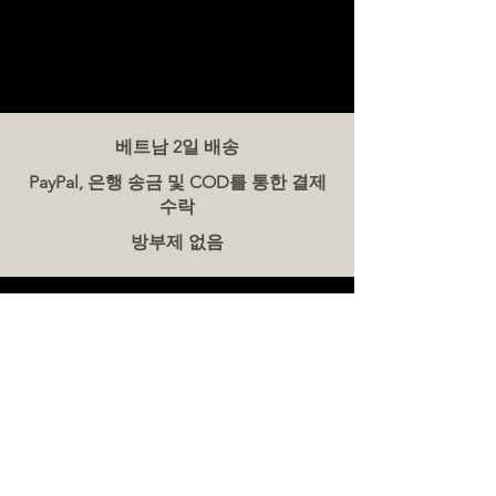
베트남 2일 배송
PayPal, 은행 송금 및 COD를 통한 결제
수락
방부제 없음
문의하기
더미트(The Meat Co.) 베트남
전화:
086 5777 060
메시지:
이메일:
hello@meat-co.net
근무 시간