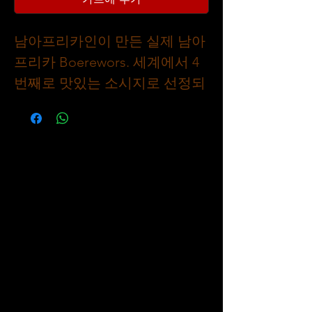
남아프리카인이 만든 실제 남아
프리카 Boerewors. 세계에서 4
번째로 맛있는 소시지로 선정되
었습니다! 고수와 후추를 주재
료로 하여 건강에 좋은 전통 방
식으로 조리한 신선한 홈메이드
허브와 양파, 훈제 베이컨과 치
즈를 아침 식사 스타일로 곁들인
얇은 케이싱