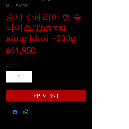
SKU: P10280
훈제 슈페리어 햄 슬
라이스/Thịt vai
xông khói ~200g
가
₫61,950
격
수량
*
카트에 추가