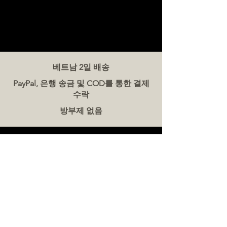
베트남 2일 배송
PayPal, 은행 송금 및 COD를 통한 결제
수락
방부제 없음
문의하기
더미트(The Meat Co.) 베트남
전화:
086 5777 060
메시지:
이메일:
hello@meat-co.net
근무 시간